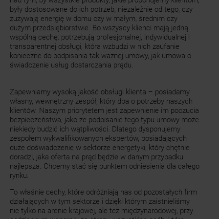
nad tym, by wszystkie produkty, jakie proponujemy klientom,
były dostosowane do ich potrzeb, niezależnie od tego, czy
zużywają energię w domu czy w małym, średnim czy
dużym przedsiębiorstwie. Bo wszyscy klienci mają jedną
wspólną cechę: potrzebują profesjonalnej, indywidualnej i
transparentnej obsługi, która wzbudzi w nich zaufanie
konieczne do podpisania tak ważnej umowy, jak umowa o
świadczenie usług dostarczania prądu.
Zapewniamy wysoką jakość obsługi klienta – posiadamy
własny, wewnętrzny zespół, który dba o potrzeby naszych
klientów. Naszym priorytetem jest zapewnienie im poczucia
bezpieczeństwa, jako że podpisanie tego typu umowy może
niekiedy budzić ich wątpliwości. Dlatego dysponujemy
zespołem wykwalifikowanych ekspertów, posiadających
duże doświadczenie w sektorze energetyki, który chętnie
doradzi, jaka oferta na prąd będzie w danym przypadku
najlepsza. Chcemy stać się punktem odniesienia dla całego
rynku.
To właśnie cechy, które odróżniają nas od pozostałych firm
działających w tym sektorze i dzięki którym zaistnieliśmy
nie tylko na arenie krajowej, ale też międzynarodowej, przy