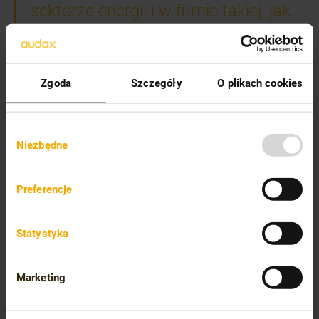
sektorze energii i w firmie takiej, jak
nasza?
Jeżeli na te pytania odpowiedziałeś „tak”, dołącz do naszej
zrównoważonej i stale rozwijającej się firmy!
Zgoda
Szczegóły
O plikach cookies
Wybór
Niezbędne
zgody
Preferencje
Równowaga
Statystyka
zdrowe łączenie pracy z życiem prywatnym i rodzinnym
jest bardzo ważne, by zrealizować swój potencjał w
każdej z tych dziedzin.
Marketing